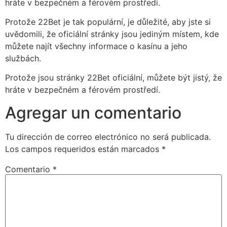
hráte v bezpečném a férovém prostředí.
Protože 22Bet je tak populární, je důležité, aby jste si
uvědomili, že oficiální stránky jsou jediným místem, kde
můžete najít všechny informace o kasínu a jeho
službách.
Protože jsou stránky 22Bet oficiální, můžete být jistý, že
hráte v bezpečném a férovém prostředí.
Agregar un comentario
Tu dirección de correo electrónico no será publicada.
Los campos requeridos están marcados
*
Comentario
*