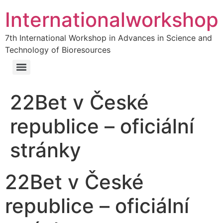
Internationalworkshop
7th International Workshop in Advances in Science and
Technology of Bioresources
22Bet v České
republice – oficiální
stránky
22Bet v České
republice – oficiální