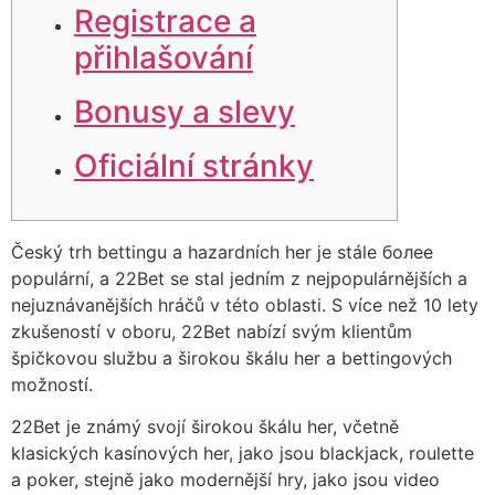
Registrace a
přihlašování
Bonusy a slevy
Oficiální stránky
Český trh bettingu a hazardních her je stále более
populární, a 22Bet se stal jedním z nejpopulárnějších a
nejuznávanějších hráčů v této oblasti. S více než 10 lety
zkušeností v oboru, 22Bet nabízí svým klientům
špičkovou službu a širokou škálu her a bettingových
možností.
22Bet je známý svojí širokou škálu her, včetně
klasických kasínových her, jako jsou blackjack, roulette
a poker, stejně jako modernější hry, jako jsou video