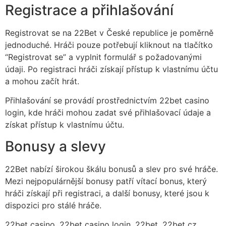
Registrace a přihlašování
Registrovat se na 22Bet v České republice je poměrně
jednoduché. Hráči pouze potřebují kliknout na tlačítko
“Registrovat se” a vyplnit formulář s požadovanými
údaji. Po registraci hráči získají přístup k vlastnímu účtu
a mohou začít hrát.
Přihlašování se provádí prostřednictvím 22bet casino
login, kde hráči mohou zadat své přihlašovací údaje a
získat přístup k vlastnímu účtu.
Bonusy a slevy
22Bet nabízí širokou škálu bonusů a slev pro své hráče.
Mezi nejpopulárnější bonusy patří vítací bonus, který
hráči získají při registraci, a další bonusy, které jsou k
dispozici pro stálé hráče.
22bet casino, 22bet casino login, 22bet, 22bet cz,