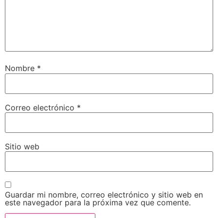
Nombre
*
Correo electrónico
*
Sitio web
Guardar mi nombre, correo electrónico y sitio web en
este navegador para la próxima vez que comente.